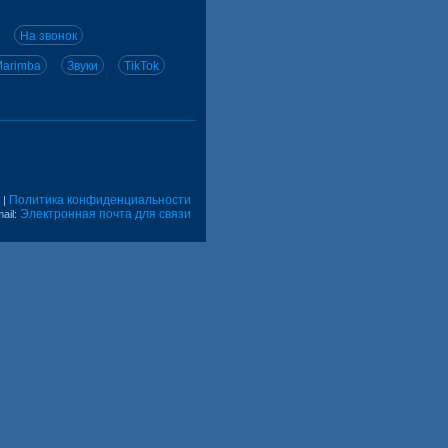
На звонок
arimba
Звуки
TikTok
Политика конфиденциальности
|
Электронная почта для связи
ail: