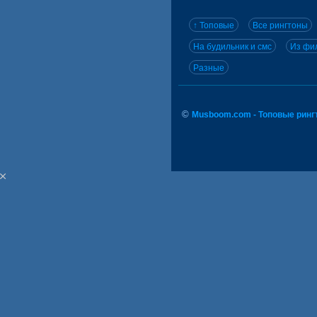
↑ Топовые
Все рингтоны
На будильник и смс
Из фил
Разные
©
Musboom.com - Топовые ринг