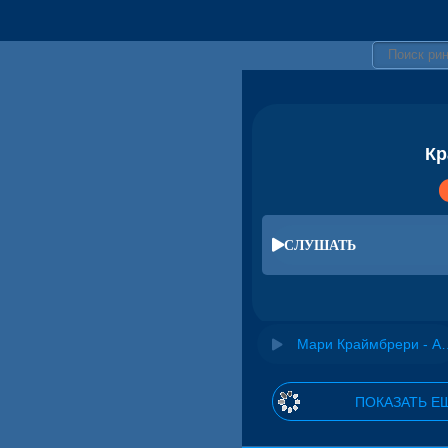
Кр
СЛУШАТЬ
Мари Краймбр
ПОКАЗАТЬ Е