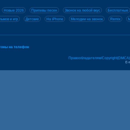
Новые 2026
Припевы песен
Звонок на любой вкус
Бесплатные
ьмов и игр
Детские
На iPhone
Мелодии на звонок
Remix
M
тоны на телефон
Правообладателям/Copyright(DMCA)
E-m