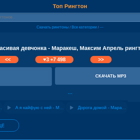
Топ Рингтон
Скачать рингтоны
Все категории
---
/
/
асивая девчонка - Маракеш, Максим Апрель ринг
<<
♥
3
+7 498
>>
СКАЧАТЬ MP3
---
ери - Апрель
А я кайфую с ней - Маракеш
Дорога домой - Маракеш
ЩЁ