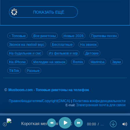
ПОКАЗАТЬ ЕЩЁ
↑ Топовые
Все рингтоны
Новые 2026
Припевы песен
Звонок на любой вкус
Бесплатные
На звонок
На будильник и смс
Из фильмов и игр
Детские
На iPhone
Мелодии на звонок
Remix
Marimba
Звуки
TikTok
Разные
©
Musboom.com - Топовые рингтоны на телефон
Правообладателям/Copyright(DMCA)
Политика конфиденциальности
|
Электронная почта для связи
E-mail:
Короткая мелодия на смс
00:00
…