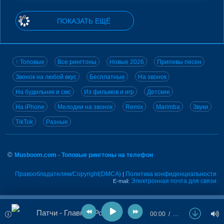
ПОКАЗАТЬ ЕЩЁ
↑ Топовые
Все рингтоны
Новые 2026
Припевы песен
Звонок на любой вкус
Бесплатные
На звонок
На будильник и смс
Из фильмов и игр
Детские
На iPhone
Мелодии на звонок
Remix
Marimba
Звуки
TikTok
Разные
©
Musboom.com - Топовые рингтоны на телефон
Правообладателям/Copyright(DMCA)
Политика конфиденциальности
|
Электронная почта для связи
E-mail:
Патчи - Главная Роль
00:00
…