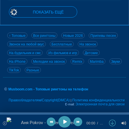
ПОКАЗАТЬ ЕЩЁ
↑ Топовые
Все рингтоны
Новые 2026
Припевы песен
Звонок на любой вкус
Бесплатные
На звонок
На будильник и смс
Из фильмов и игр
Детские
На iPhone
Мелодии на звонок
Remix
Marimba
Звуки
TikTok
Разные
©
Musboom.com - Топовые рингтоны на телефон
Правообладателям/Copyright(DMCA)
Политика конфиденциальности
|
Электронная почта для связи
E-mail:
Аня Pokrov - Парень из села
00:00
…