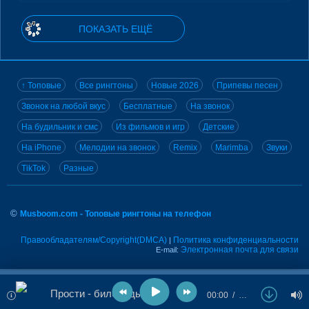
ПОКАЗАТЬ ЕЩЁ
↑ Топовые
Все рингтоны
Новые 2026
Припевы песен
Звонок на любой вкус
Бесплатные
На звонок
На будильник и смс
Из фильмов и игр
Детские
На iPhone
Мелодии на звонок
Remix
Marimba
Звуки
TikTok
Разные
©
Musboom.com - Топовые рингтоны на телефон
Правообладателям/Copyright(DMCA)
Политика конфиденциальности
|
Электронная почта для связи
E-mail:
Прости - билборды
00:00
…