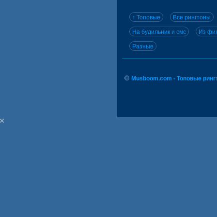
↑ Топовые
Все рингтоны
На будильник и смс
Из фил
Разные
©
Musboom.com - Топовые ринг