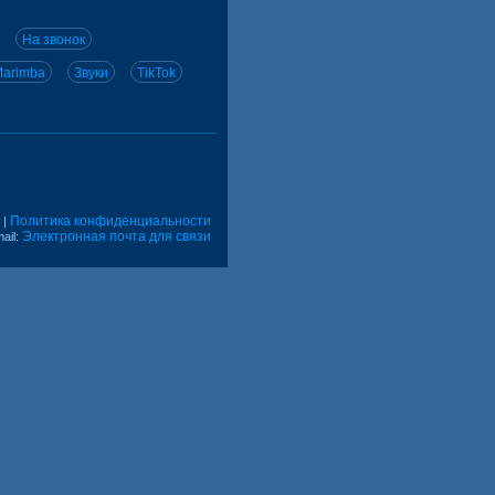
На звонок
arimba
Звуки
TikTok
Политика конфиденциальности
|
Электронная почта для связи
ail: