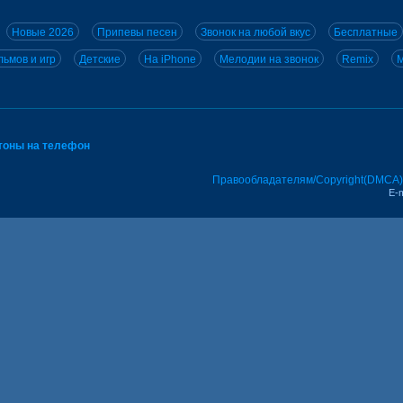
Новые 2026
Припевы песен
Звонок на любой вкус
Бесплатные
ьмов и игр
Детские
На iPhone
Мелодии на звонок
Remix
M
тоны на телефон
Правообладателям/Copyright(DMCA)
E-m