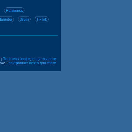
На звонок
arimba
Звуки
TikTok
Политика конфиденциальности
|
Электронная почта для связи
ail: