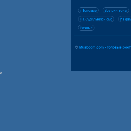
↑ Топовые
Все рингтоны
На будильник и смс
Из фил
Разные
©
Musboom.com - Топовые ринг