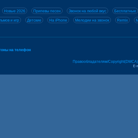
Новые 2026
Припевы песен
Звонок на любой вкус
Бесплатные
ьмов и игр
Детские
На iPhone
Мелодии на звонок
Remix
M
тоны на телефон
Правообладателям/Copyright(DMCA)
E-m