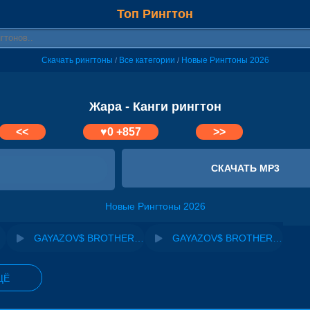
Топ Рингтон
Скачать рингтоны
Все категории
Новые Рингтоны 2026
/
/
Жара - Канги рингтон
<<
♥
0
+857
>>
СКАЧАТЬ MP3
Новые Рингтоны 2026
GAYAZOV$ BROTHER$ - Пошла Жара
GAYAZOV$ BROTHER$, Filatov & Karas - Пошла Жара
ЩЁ