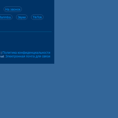
На звонок
arimba
Звуки
TikTok
Политика конфиденциальности
|
Электронная почта для связи
ail: