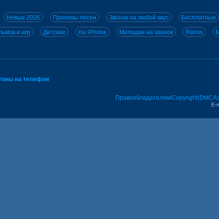
Новые 2026
Припевы песен
Звонок на любой вкус
Бесплатные
ьмов и игр
Детские
На iPhone
Мелодии на звонок
Remix
M
тоны на телефон
Правообладателям/Copyright(DMCA)
E-m