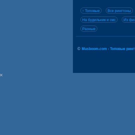
↑ Топовые
Все рингтоны
На будильник и смс
Из фил
Разные
©
Musboom.com - Топовые ринг