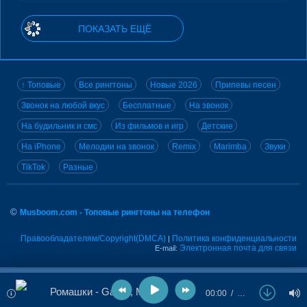
ПОКАЗАТЬ ЕЩЁ
↑ Топовые
Все рингтоны
Новые 2026
Припевы песен
Звонок на любой вкус
Бесплатные
На звонок
На будильник и смс
Из фильмов и игр
Детские
На iPhone
Мелодии на звонок
Remix
Marimba
Звуки
TikTok
Разные
©
Musboom.com - Топовые рингтоны на телефон
Правообладателям/Copyright(DMCA)
Политика конфиденциальности
|
Электронная почта для связи
E-mail:
Ромашки - Galibri, MAVIK
00:00
…