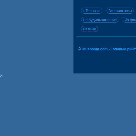
↑ Топовые
Все рингтоны
На будильник и смс
Из фил
Разные
©
Musboom.com - Топовые ринг