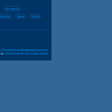
На звонок
arimba
Звуки
TikTok
Политика конфиденциальности
|
Электронная почта для связи
ail: