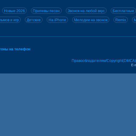
Новые 2026
Припевы песен
Звонок на любой вкус
Бесплатные
ьмов и игр
Детские
На iPhone
Мелодии на звонок
Remix
M
тоны на телефон
Правообладателям/Copyright(DMCA)
E-m