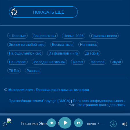
ПОКАЗАТЬ ЕЩЁ
↑ Топовые
Все рингтоны
Новые 2026
Припевы песен
Звонок на любой вкус
Бесплатные
На звонок
На будильник и смс
Из фильмов и игр
Детские
На iPhone
Мелодии на звонок
Remix
Marimba
Звуки
TikTok
Разные
©
Musboom.com - Топовые рингтоны на телефон
Правообладателям/Copyright(DMCA)
Политика конфиденциальности
|
Электронная почта для связи
E-mail:
Госпожа Эвелин - Можно
00:00
…