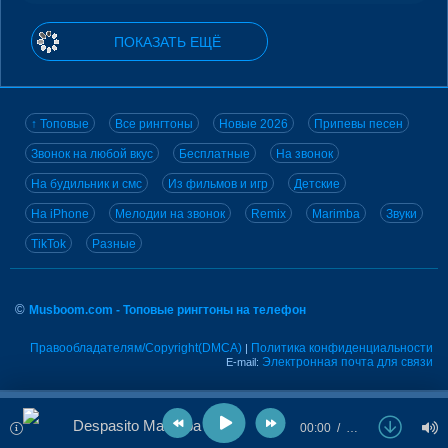
ПОКАЗАТЬ ЕЩЁ
↑ Топовые
Все рингтоны
Новые 2026
Припевы песен
Звонок на любой вкус
Бесплатные
На звонок
На будильник и смс
Из фильмов и игр
Детские
На iPhone
Мелодии на звонок
Remix
Marimba
Звуки
TikTok
Разные
©
Musboom.com - Топовые рингтоны на телефон
Правообладателям/Copyright(DMCA)
Политика конфиденциальности
|
Электронная почта для связи
E-mail:
Despasito Marimba
00:00
…