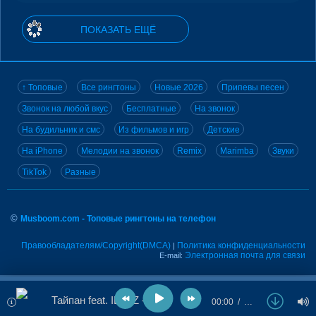
ПОКАЗАТЬ ЕЩЁ
↑ Топовые
Все рингтоны
Новые 2026
Припевы песен
Звонок на любой вкус
Бесплатные
На звонок
На будильник и смс
Из фильмов и игр
Детские
На iPhone
Мелодии на звонок
Remix
Marimba
Звуки
TikTok
Разные
©
Musboom.com - Топовые рингтоны на телефон
Правообладателям/Copyright(DMCA)
Политика конфиденциальности
|
Электронная почта для связи
E-mail:
Тайпан feat. IL'GIZ - Розы
00:00
…