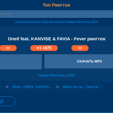
Топ Рингтон
Скачать рингтоны
Все категории
Новые Рингтоны 2026
/
/
Oneil feat. KANVISE & FAVIA - Fever рингтон
<<
♥
1
+975
>>
СКАЧАТЬ MP3
Новые Рингтоны 2026
KANVISE, FAVIA
Mind - ONEIL, KANVISE, FAVIA
Wake me up - Oneil feat. KANVISE & Sara Phillips & ORGAN
ЩЁ