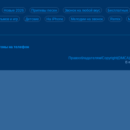
Новые 2026
Припевы песен
Звонок на любой вкус
Бесплатные
ьмов и игр
Детские
На iPhone
Мелодии на звонок
Remix
M
тоны на телефон
Правообладателям/Copyright(DMCA)
E-m