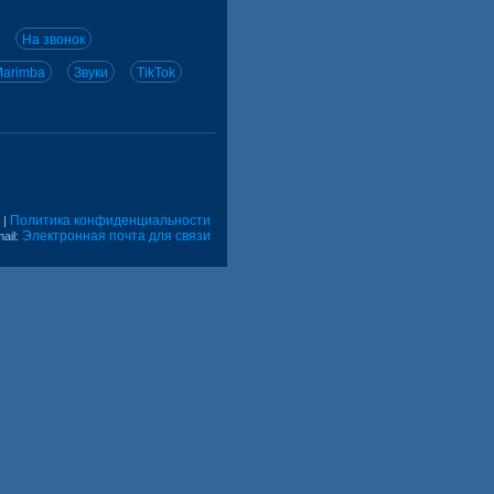
На звонок
arimba
Звуки
TikTok
Политика конфиденциальности
|
Электронная почта для связи
ail: