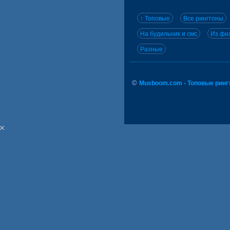
↑ Топовые
Все рингтоны
На будильник и смс
Из фил
Разные
©
Musboom.com - Топовые ринг