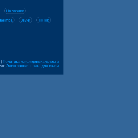
На звонок
arimba
Звуки
TikTok
Политика конфиденциальности
|
Электронная почта для связи
ail: