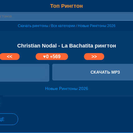
Топ Рингтон
Скачать рингтоны
Все категории
Новые Рингтоны 2026
/
/
Christian Nodal - La Bachatita рингтон
<<
♥
0
+569
>>
СКАЧАТЬ MP3
Новые Рингтоны 2026
En El Cora
ЩЁ