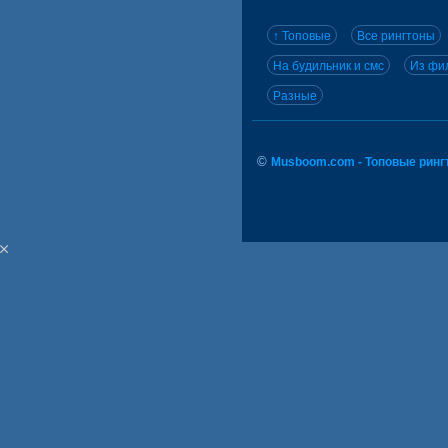
↑ Топовые
Все рингтоны
На будильник и смс
Из фил
Разные
©
Musboom.com - Топовые ринг