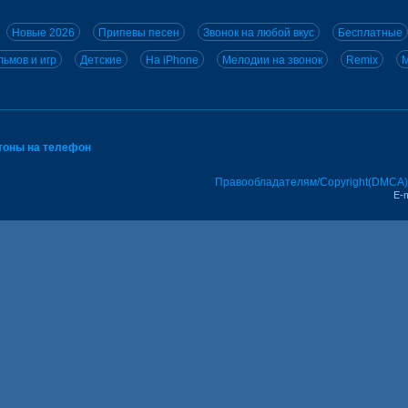
Новые 2026
Припевы песен
Звонок на любой вкус
Бесплатные
ьмов и игр
Детские
На iPhone
Мелодии на звонок
Remix
M
тоны на телефон
Правообладателям/Copyright(DMCA)
E-m