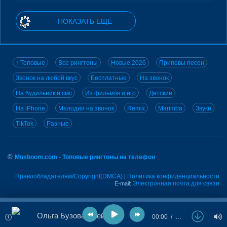
ПОКАЗАТЬ ЕЩЁ
↑ Топовые
Все рингтоны
Новые 2026
Припевы песен
Звонок на любой вкус
Бесплатные
На звонок
На будильник и смс
Из фильмов и игр
Детские
На iPhone
Мелодии на звонок
Remix
Marimba
Звуки
TikTok
Разные
©
Musboom.com - Топовые рингтоны на телефон
Правообладателям/Copyright(DMCA)
Политика конфиденциальности
|
Электронная почта для связи
E-mail:
Ольга Бузова - Хейт
00:00
…