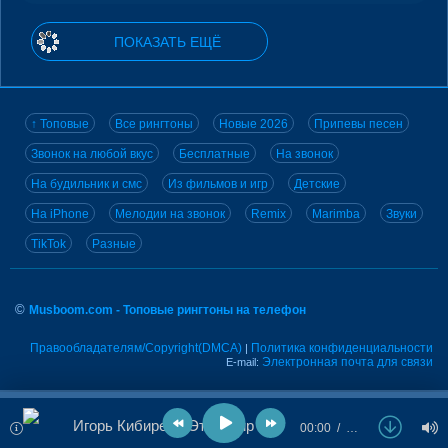
ПОКАЗАТЬ ЕЩЁ
↑ Топовые
Все рингтоны
Новые 2026
Припевы песен
Звонок на любой вкус
Бесплатные
На звонок
На будильник и смс
Из фильмов и игр
Детские
На iPhone
Мелодии на звонок
Remix
Marimba
Звуки
TikTok
Разные
©
Musboom.com - Топовые рингтоны на телефон
Правообладателям/Copyright(DMCA)
Политика конфиденциальности
|
Электронная почта для связи
E-mail:
Игорь Кибирев - Этот Мир
00:00
…