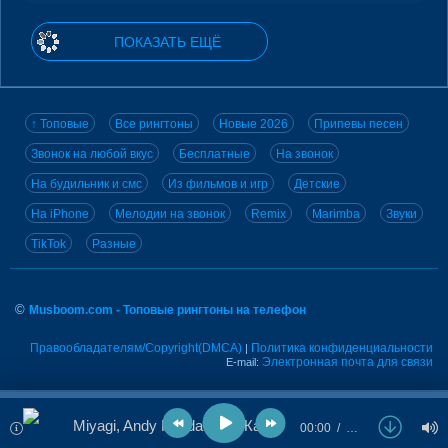
ПОКАЗАТЬ ЕЩЁ
↑ Топовые
Все рингтоны
Новые 2026
Припевы песен
Звонок на любой вкус
Бесплатные
На звонок
На будильник и смс
Из фильмов и игр
Детские
На iPhone
Мелодии на звонок
Remix
Marimba
Звуки
TikTok
Разные
©
Musboom.com - Топовые рингтоны на телефон
Правообладателям/Copyright(DMCA)
Политика конфиденциальности
|
Электронная почта для связи
E-mail:
Miyagi, Andy Panda - Не Жалея
00:00
…