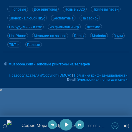
↑ Топовые
Все рингтоны
Новые 2026
Припевы песен
Звонок на любой вкус
Бесплатные
На звонок
На будильник и смс
Из фильмов и игр
Детские
На iPhone
Мелодии на звонок
Remix
Marimba
Звуки
TikTok
Разные
©
Musboom.com - Топовые рингтоны на телефон
Правообладателям/Copyright(DMCA)
Политика конфиденциальности
|
Электронная почта для связи
E-mail:
София Морару - Приворожила
00:00
…