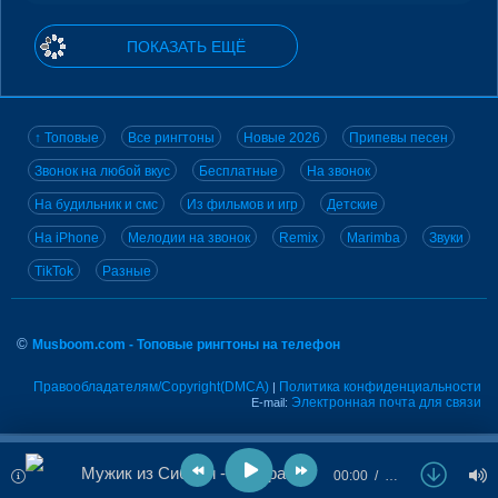
ПОКАЗАТЬ ЕЩЁ
↑ Топовые
Все рингтоны
Новые 2026
Припевы песен
Звонок на любой вкус
Бесплатные
На звонок
На будильник и смс
Из фильмов и игр
Детские
На iPhone
Мелодии на звонок
Remix
Marimba
Звуки
TikTok
Разные
©
Musboom.com - Топовые рингтоны на телефон
Правообладателям/Copyright(DMCA)
Политика конфиденциальности
|
Электронная почта для связи
E-mail:
Мужик из Сибири - Сестра и брат
00:00
…