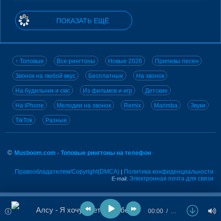
ПОКАЗАТЬ ЕЩЁ
↑ Топовые
Все рингтоны
Новые 2026
Припевы песен
Звонок на любой вкус
Бесплатные
На звонок
На будильник и смс
Из фильмов и игр
Детские
На iPhone
Мелодии на звонок
Remix
Marimba
Звуки
TikTok
Разные
©
Musboom.com - Топовые рингтоны на телефон
Правообладателям/Copyright(DMCA)
Политика конфиденциальности
|
Электронная почта для связи
E-mail:
Алсу - Я хочу одеться в белое
00:00
…