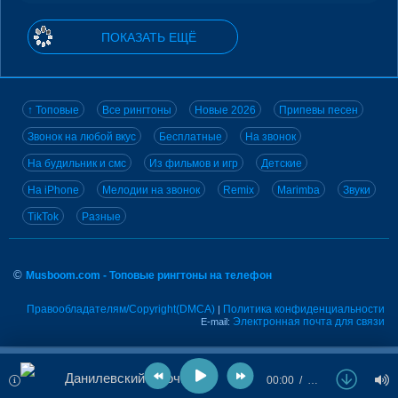
ПОКАЗАТЬ ЕЩЁ
↑ Топовые
Все рингтоны
Новые 2026
Припевы песен
Звонок на любой вкус
Бесплатные
На звонок
На будильник и смс
Из фильмов и игр
Детские
На iPhone
Мелодии на звонок
Remix
Marimba
Звуки
TikTok
Разные
©
Musboom.com - Топовые рингтоны на телефон
Правообладателям/Copyright(DMCA)
Политика конфиденциальности
|
Электронная почта для связи
E-mail:
Данилевский - Ночь
00:00
…