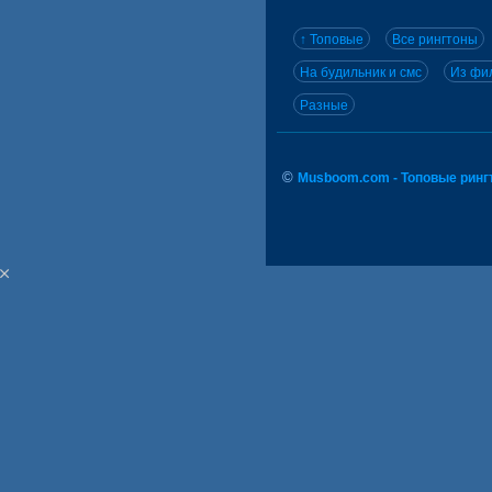
↑ Топовые
Все рингтоны
На будильник и смс
Из фил
Разные
©
Musboom.com - Топовые ринг