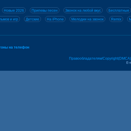
Новые 2026
Припевы песен
Звонок на любой вкус
Бесплатные
ьмов и игр
Детские
На iPhone
Мелодии на звонок
Remix
M
тоны на телефон
Правообладателям/Copyright(DMCA)
E-m