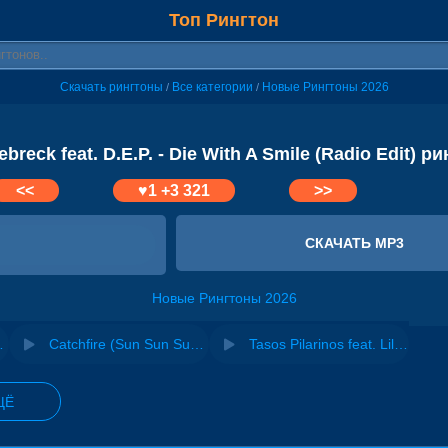
Топ Рингтон
Скачать рингтоны
Все категории
Новые Рингтоны 2026
/
/
breck feat. D.E.P. - Die With A Smile (Radio Edit) р
<<
♥
1
+3 321
>>
СКАЧАТЬ MP3
Новые Рингтоны 2026
Remix Radio Edit)
Catchfire (Sun Sun Sun) (EDX radio edit) - Spada feat. Anna Leyne
Tasos Pilarinos feat. Liltzek - I Can't Stop (Radio Edit)
ЩЁ