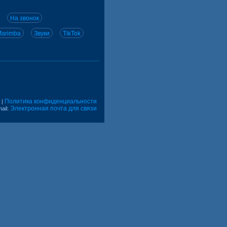
На звонок
arimba
Звуки
TikTok
Политика конфиденциальности
|
Электронная почта для связи
ail: