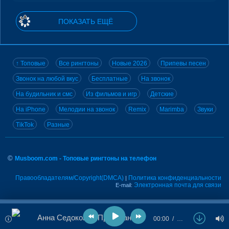
ПОКАЗАТЬ ЕЩЁ
↑ Топовые
Все рингтоны
Новые 2026
Припевы песен
Звонок на любой вкус
Бесплатные
На звонок
На будильник и смс
Из фильмов и игр
Детские
На iPhone
Мелодии на звонок
Remix
Marimba
Звуки
TikTok
Разные
©
Musboom.com - Топовые рингтоны на телефон
Правообладателям/Copyright(DMCA)
Политика конфиденциальности
|
Электронная почта для связи
E-mail:
Анна Седокова - Привязана К Тебе
00:00
…