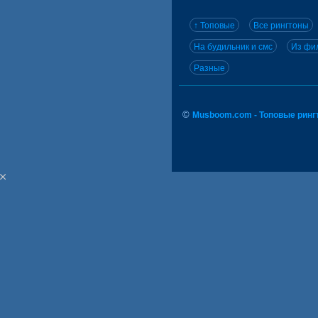
↑ Топовые
Все рингтоны
На будильник и смс
Из фил
Разные
©
Musboom.com - Топовые ринг