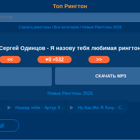
Топ Рингтон
Скачать рингтоны
Все категории
Новые Рингтоны 2026
/
/
Сергей Одинцов - Я назову тебя любимая рингто
<<
♥
0
+532
>>
СКАЧАТЬ MP3
Новые Рингтоны 2026
 тебя люблю
Назову тебя - Артур Халатов
Ну Как Же Я Хочу - Сергей Одинцов
ЩЁ