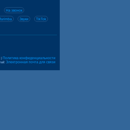
На звонок
arimba
Звуки
TikTok
Политика конфиденциальности
|
Электронная почта для связи
ail: