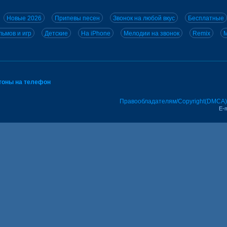
Новые 2026
Припевы песен
Звонок на любой вкус
Бесплатные
ьмов и игр
Детские
На iPhone
Мелодии на звонок
Remix
M
тоны на телефон
Правообладателям/Copyright(DMCA)
E-m