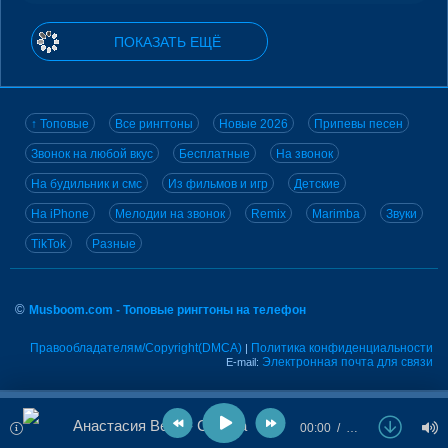
ПОКАЗАТЬ ЕЩЁ
↑ Топовые
Все рингтоны
Новые 2026
Припевы песен
Звонок на любой вкус
Бесплатные
На звонок
На будильник и смс
Из фильмов и игр
Детские
На iPhone
Мелодии на звонок
Remix
Marimba
Звуки
TikTok
Разные
©
Musboom.com - Топовые рингтоны на телефон
Правообладателям/Copyright(DMCA)
Политика конфиденциальности
|
Электронная почта для связи
E-mail:
Анастасия Вера - Стерва
00:00
…