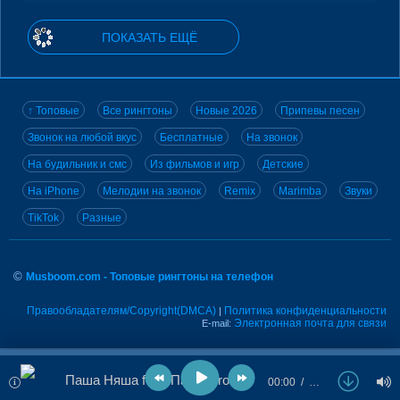
ПОКАЗАТЬ ЕЩЁ
↑ Топовые
Все рингтоны
Новые 2026
Припевы песен
Звонок на любой вкус
Бесплатные
На звонок
На будильник и смс
Из фильмов и игр
Детские
На iPhone
Мелодии на звонок
Remix
Marimba
Звуки
TikTok
Разные
©
Musboom.com - Топовые рингтоны на телефон
Правообладателям/Copyright(DMCA)
Политика конфиденциальности
|
Электронная почта для связи
E-mail:
Паша Няша feat. Паша Proorok - Без тебя
00:00
…