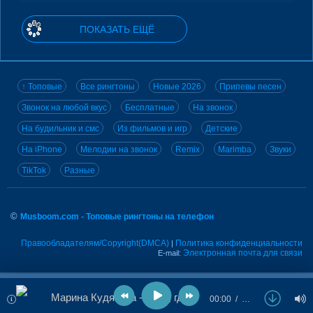
ПОКАЗАТЬ ЕЩЁ
↑ Топовые
Все рингтоны
Новые 2026
Припевы песен
Звонок на любой вкус
Бесплатные
На звонок
На будильник и смс
Из фильмов и игр
Детские
На iPhone
Мелодии на звонок
Remix
Marimba
Звуки
TikTok
Разные
©
Musboom.com - Топовые рингтоны на телефон
Правообладателям/Copyright(DMCA)
Политика конфиденциальности
|
Электронная почта для связи
E-mail:
Марина Кудякова - Туда, где небо
00:00
…