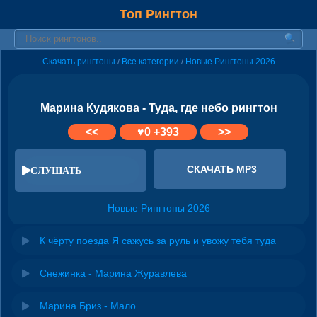
Топ Рингтон
Скачать рингтоны
Все категории
Новые Рингтоны 2026
/
/
Марина Кудякова - Туда, где небо рингтон
<<
♥
0
+393
>>
СКАЧАТЬ MP3
СЛУШАТЬ
Новые Рингтоны 2026
К чёрту поезда Я сажусь за руль и увожу тебя туда
Снежинка - Марина Журавлева
Марина Бриз - Мало