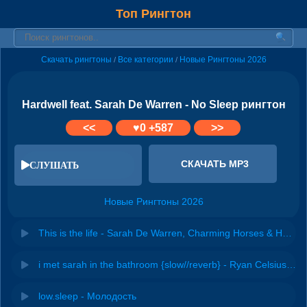
Топ Рингтон
Скачать рингтоны
Все категории
Новые Рингтоны 2026
/
/
Hardwell feat. Sarah De Warren - No Sleep рингтон
<<
♥
0
+587
>>
СКАЧАТЬ MP3
СЛУШАТЬ
Новые Рингтоны 2026
This is the life - Sarah De Warren, Charming Horses & Hanno
i met sarah in the bathroom {slow//reverb} - Ryan Celsius Sounds & awfultune
low.sleep - Молодость