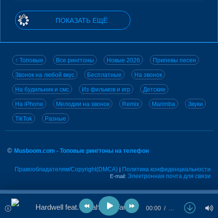
ПОКАЗАТЬ ЕЩЁ
↑ Топовые
Все рингтоны
Новые 2026
Припевы песен
Звонок на любой вкус
Бесплатные
На звонок
На будильник и смс
Из фильмов и игр
Детские
На iPhone
Мелодии на звонок
Remix
Marimba
Звуки
TikTok
Разные
©
Musboom.com - Топовые рингтоны на телефон
Правообладателям/Copyright(DMCA)
Политика конфиденциальности
|
Электронная почта для связи
E-mail:
Hardwell feat. Sarah De Warren - No Sleep
00:00
…