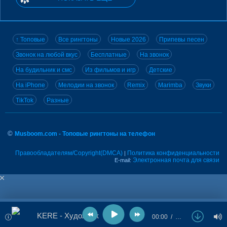
↑ Топовые
Все рингтоны
Новые 2026
Припевы песен
Звонок на любой вкус
Бесплатные
На звонок
На будильник и смс
Из фильмов и игр
Детские
На iPhone
Мелодии на звонок
Remix
Marimba
Звуки
TikTok
Разные
©
Musboom.com - Топовые рингтоны на телефон
Правообладателям/Copyright(DMCA)
Политика конфиденциальности
|
Электронная почта для связи
E-mail:
KERE - Художник
00:00
…