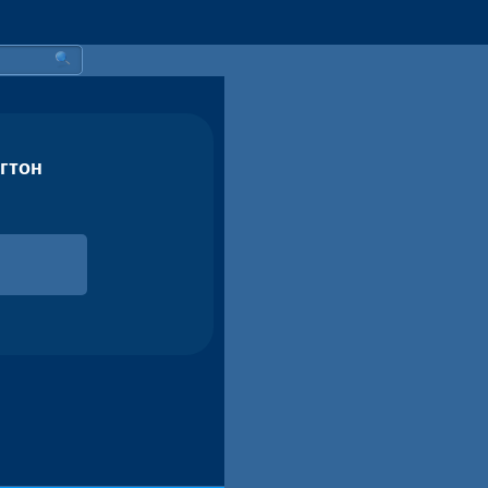
нгтон