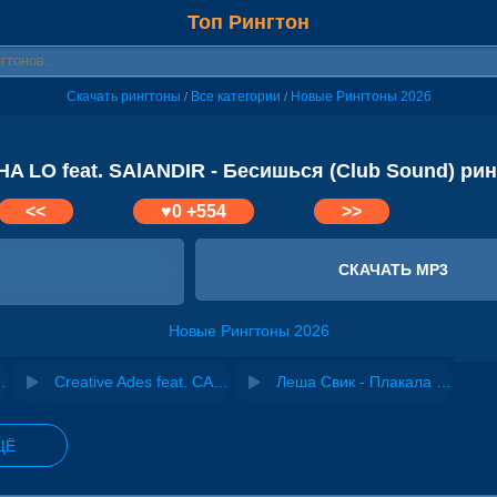
Топ Рингтон
Скачать рингтоны
Все категории
Новые Рингтоны 2026
/
/
A LO feat. SAlANDIR - Бесишься (Club Sound) ри
<<
♥
0
+554
>>
СКАЧАТЬ MP3
Новые Рингтоны 2026
't Forget You (Club Mix)
Creative Ades feat. CAID - I Don't Wanna Know (Afro Club Version)
Леша Свик - Плакала (SaLandir Remix)
ЩЁ