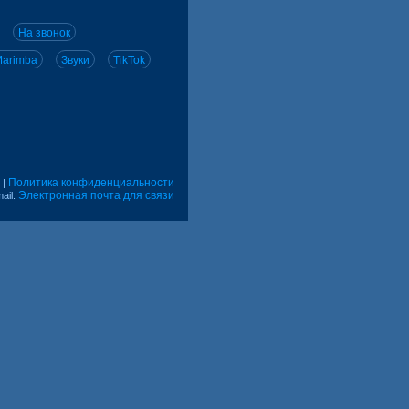
На звонок
arimba
Звуки
TikTok
Политика конфиденциальности
|
Электронная почта для связи
ail: