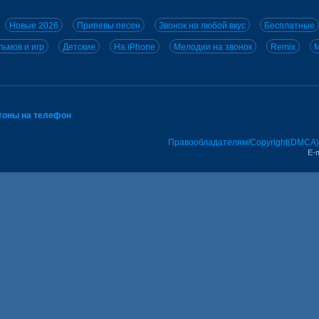
Новые 2026
Припевы песен
Звонок на любой вкус
Бесплатные
ьмов и игр
Детские
На iPhone
Мелодии на звонок
Remix
M
тоны на телефон
Правообладателям/Copyright(DMCA)
E-m