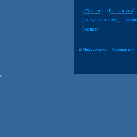
↑ Топовые
Все рингтоны
На будильник и смс
Из фил
Разные
©
Musboom.com - Топовые ринг