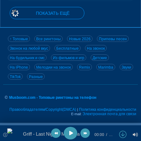
ПОКАЗАТЬ ЕЩЁ
↑ Топовые
Все рингтоны
Новые 2026
Припевы песен
Звонок на любой вкус
Бесплатные
На звонок
На будильник и смс
Из фильмов и игр
Детские
На iPhone
Мелодии на звонок
Remix
Marimba
Звуки
TikTok
Разные
©
Musboom.com - Топовые рингтоны на телефон
Правообладателям/Copyright(DMCA)
Политика конфиденциальности
|
Электронная почта для связи
E-mail:
Griff - Last Night's Mascara (Slowed Down)
00:00
…