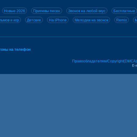
Новые 2026
Припевы песен
Звонок на любой вкус
Бесплатные
ьмов и игр
Детские
На iPhone
Мелодии на звонок
Remix
M
тоны на телефон
Правообладателям/Copyright(DMCA)
E-m