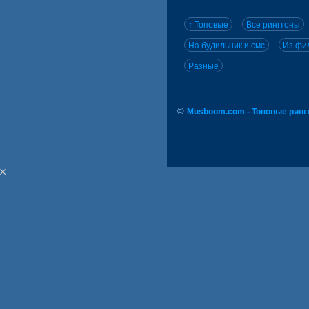
↑ Топовые
Все рингтоны
На будильник и смс
Из фил
Разные
©
Musboom.com - Топовые ринг