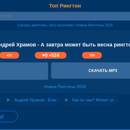
Топ Рингтон
Скачать рингтоны
Все категории
Новые Рингтоны 2026
/
/
ндрей Храмов - А завтра может быть весна рингт
<<
♥
0
+524
>>
СКАЧАТЬ MP3
Новые Рингтоны 2026
ка моя
Андрей Храмов - Благодарю тебя судьба
Как ты там? Может уставший
ЩЁ