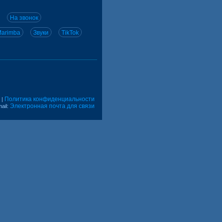
На звонок
arimba
Звуки
TikTok
Политика конфиденциальности
|
Электронная почта для связи
ail: