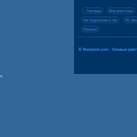
↑ Топовые
Все рингтоны
На будильник и смс
Из фил
Разные
©
Musboom.com - Топовые ринг