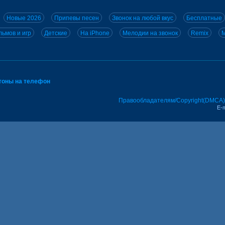
Новые 2026
Припевы песен
Звонок на любой вкус
Бесплатные
ьмов и игр
Детские
На iPhone
Мелодии на звонок
Remix
M
тоны на телефон
Правообладателям/Copyright(DMCA)
E-m