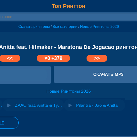
Топ Рингтон
Скачать рингтоны
Все категории
Новые Рингтоны 2026
/
/
Anitta feat. Hitmaker - Maratona De Jogacao рингто
<<
♥
0
+379
>>
СКАЧАТЬ MP3
Новые Рингтоны 2026
ne Mendes - Perdeu
ZAAC feat. Anitta & Tyga - Desce Pro Play (PA PA PA)
Pilantra - Jão & Anitta
ЩЁ