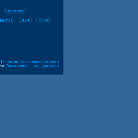
На звонок
arimba
Звуки
TikTok
Политика конфиденциальности
|
Электронная почта для связи
ail: