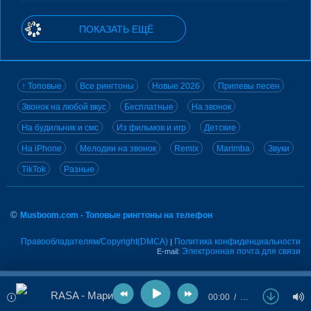
ПОКАЗАТЬ ЕЩЁ
↑ Топовые
Все рингтоны
Новые 2026
Припевы песен
Звонок на любой вкус
Бесплатные
На звонок
На будильник и смс
Из фильмов и игр
Детские
На iPhone
Мелодии на звонок
Remix
Marimba
Звуки
TikTok
Разные
©
Musboom.com - Топовые рингтоны на телефон
Правообладателям/Copyright(DMCA)
Политика конфиденциальности
|
Электронная почта для связи
E-mail:
RASA - Маримба
00:00
…