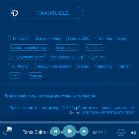
ПОКАЗАТЬ ЕЩЁ
↑ Топовые
Все рингтоны
Новые 2026
Припевы песен
Звонок на любой вкус
Бесплатные
На звонок
На будильник и смс
Из фильмов и игр
Детские
На iPhone
Мелодии на звонок
Remix
Marimba
Звуки
TikTok
Разные
©
Musboom.com - Топовые рингтоны на телефон
Правообладателям/Copyright(DMCA)
Политика конфиденциальности
|
Электронная почта для связи
E-mail:
Tania Shine - Как так получилось
00:00
…