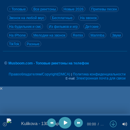
↑ Топовые
Все рингтоны
Новые 2026
Припевы песен
Звонок на любой вкус
Бесплатные
На звонок
На будильник и смс
Из фильмов и игр
Детские
На iPhone
Мелодии на звонок
Remix
Marimba
Звуки
TikTok
Разные
©
Musboom.com - Топовые рингтоны на телефон
Правообладателям/Copyright(DMCA)
Политика конфиденциальности
|
Электронная почта для связи
E-mail:
Kulikova - 130 ударов
00:00
…