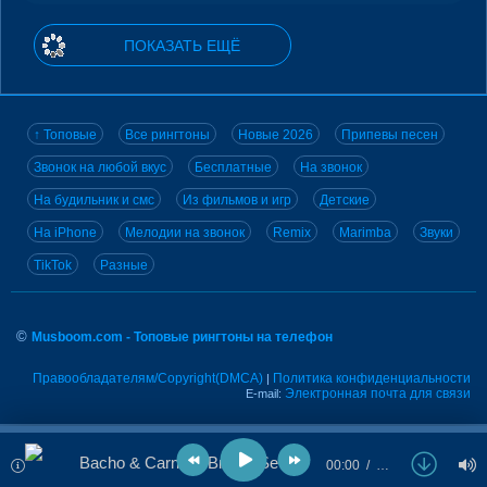
ПОКАЗАТЬ ЕЩЁ
↑ Топовые
Все рингтоны
Новые 2026
Припевы песен
Звонок на любой вкус
Бесплатные
На звонок
На будильник и смс
Из фильмов и игр
Детские
На iPhone
Мелодии на звонок
Remix
Marimba
Звуки
TikTok
Разные
©
Musboom.com - Топовые рингтоны на телефон
Правообладателям/Copyright(DMCA)
Политика конфиденциальности
|
Электронная почта для связи
E-mail:
Bacho & Carnival Brain - Semafoare
00:00
…