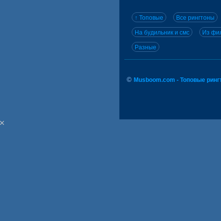
↑ Топовые
Все рингтоны
На будильник и смс
Из фил
Разные
©
Musboom.com - Топовые ринг