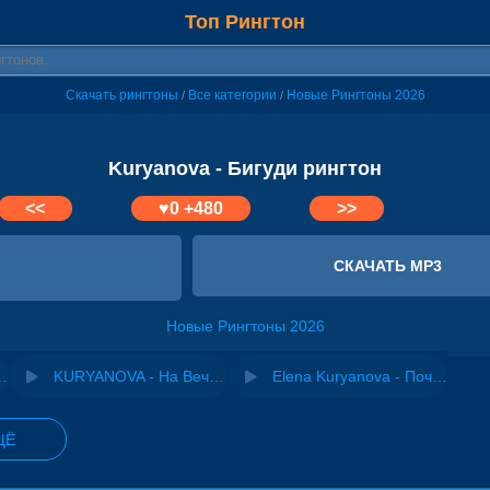
Топ Рингтон
Скачать рингтоны
Все категории
Новые Рингтоны 2026
/
/
Kuryanova - Бигуди рингтон
<<
♥
0
+480
>>
СКАЧАТЬ MP3
Новые Рингтоны 2026
 на вечеринке
KURYANOVA - На Вечеринке (Remix)
Elena Kuryanova - Почему все говорили мне ай я яй
ЩЁ