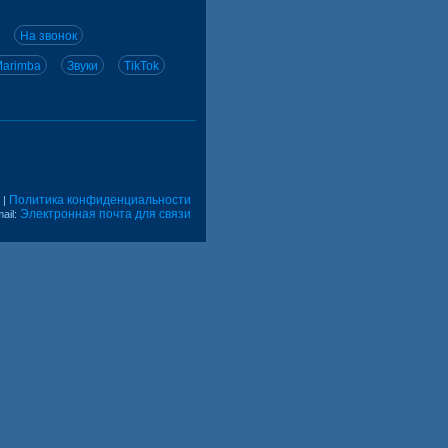
На звонок
arimba
Звуки
TikTok
Политика конфиденциальности
|
Электронная почта для связи
ail: