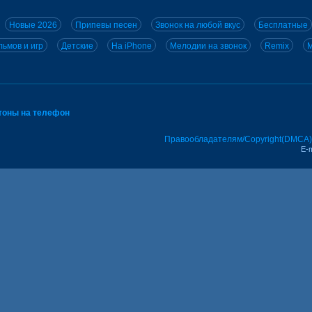
Новые 2026
Припевы песен
Звонок на любой вкус
Бесплатные
ьмов и игр
Детские
На iPhone
Мелодии на звонок
Remix
M
тоны на телефон
Правообладателям/Copyright(DMCA)
E-m