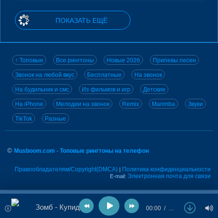
ПОКАЗАТЬ ЕЩЁ
↑ Топовые
Все рингтоны
Новые 2026
Припевы песен
Звонок на любой вкус
Бесплатные
На звонок
На будильник и смс
Из фильмов и игр
Детские
На iPhone
Мелодии на звонок
Remix
Marimba
Звуки
TikTok
Разные
©
Musboom.com - Топовые рингтоны на телефон
Правообладателям/Copyright(DMCA)
Политика конфиденциальности
|
Электронная почта для связи
E-mail:
Зомб - Купидон
00:00
…