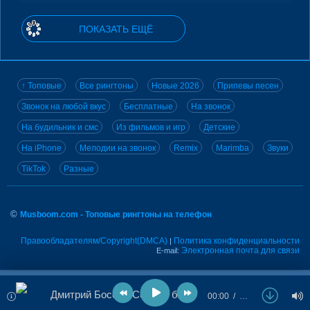
ПОКАЗАТЬ ЕЩЁ
↑ Топовые
Все рингтоны
Новые 2026
Припевы песен
Звонок на любой вкус
Бесплатные
На звонок
На будильник и смс
Из фильмов и игр
Детские
На iPhone
Мелодии на звонок
Remix
Marimba
Звуки
TikTok
Разные
©
Musboom.com - Топовые рингтоны на телефон
Правообладателям/Copyright(DMCA)
Политика конфиденциальности
|
Электронная почта для связи
E-mail:
Дмитрий Босой - Сердце бьётся
00:00
…