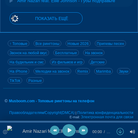
Amir Nazari feat. Ellie Johnson - Губы подправьте
ПОКАЗАТЬ ЕЩЁ
↑ Топовые
Все рингтоны
Новые 2026
Припевы песен
Звонок на любой вкус
Бесплатные
На звонок
На будильник и смс
Из фильмов и игр
Детские
На iPhone
Мелодии на звонок
Remix
Marimba
Звуки
TikTok
Разные
©
Musboom.com - Топовые рингтоны на телефон
Правообладателям/Copyright(DMCA)
Политика конфиденциальности
|
Электронная почта для связи
E-mail:
Amir Nazari feat. Ellie Johnson - Что с тобою
00:00
…