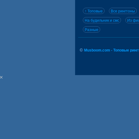
↑ Топовые
Все рингтоны
На будильник и смс
Из фил
Разные
©
Musboom.com - Топовые ринг