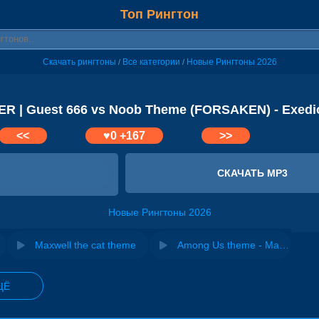
Топ Рингтон
Скачать рингтоны
Все категории
Новые Рингтоны 2026
/
/
R | Guest 666 vs Noob Theme (FORSAKEN) - Exedi
<<
♥
0
+167
>>
СКАЧАТЬ MP3
Новые Рингтоны 2026
Maxwell the cat theme
Among Us theme - Magentium
ЩЁ