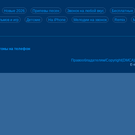
Новые 2026
Припевы песен
Звонок на любой вкус
Бесплатные
ьмов и игр
Детские
На iPhone
Мелодии на звонок
Remix
M
тоны на телефон
Правообладателям/Copyright(DMCA)
E-m