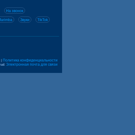
На звонок
arimba
Звуки
TikTok
Политика конфиденциальности
|
Электронная почта для связи
ail: