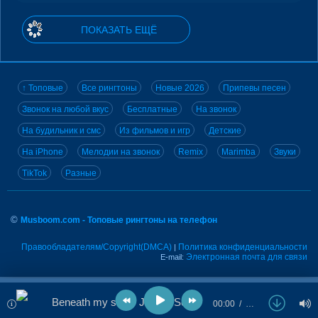
ПОКАЗАТЬ ЕЩЁ
↑ Топовые
Все рингтоны
Новые 2026
Припевы песен
Звонок на любой вкус
Бесплатные
На звонок
На будильник и смс
Из фильмов и игр
Детские
На iPhone
Мелодии на звонок
Remix
Marimba
Звуки
TikTok
Разные
©
Musboom.com - Топовые рингтоны на телефон
Правообладателям/Copyright(DMCA)
Политика конфиденциальности
|
Электронная почта для связи
E-mail:
Beneath my skin - Jerry's Sound Room
00:00
…