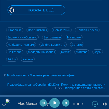
ПОКАЗАТЬ ЕЩЁ
↑ Топовые
Все рингтоны
Новые 2026
Припевы песен
Звонок на любой вкус
Бесплатные
На звонок
На будильник и смс
Из фильмов и игр
Детские
На iPhone
Мелодии на звонок
Remix
Marimba
Звуки
TikTok
Разные
©
Musboom.com - Топовые рингтоны на телефон
Правообладателям/Copyright(DMCA)
Политика конфиденциальности
|
Электронная почта для связи
E-mail:
Alex Menco - In My Mind
00:00
…