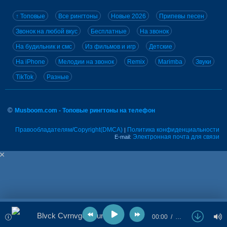
↑ Топовые
Все рингтоны
Новые 2026
Припевы песен
Звонок на любой вкус
Бесплатные
На звонок
На будильник и смс
Из фильмов и игр
Детские
На iPhone
Мелодии на звонок
Remix
Marimba
Звуки
TikTok
Разные
©
Musboom.com - Топовые рингтоны на телефон
Правообладателям/Copyright(DMCA)
Политика конфиденциальности
|
Электронная почта для связи
E-mail:
Blvck Cvrnvge - Turbo
00:00
…