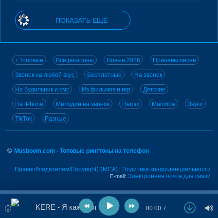
ПОКАЗАТЬ ЕЩЁ
↑ Топовые
Все рингтоны
Новые 2026
Припевы песен
Звонок на любой вкус
Бесплатные
На звонок
На будильник и смс
Из фильмов и игр
Детские
На iPhone
Мелодии на звонок
Remix
Marimba
Звуки
TikTok
Разные
©
Musboom.com - Топовые рингтоны на телефон
Правообладателям/Copyright(DMCA)
Политика конфиденциальности
|
Электронная почта для связи
E-mail:
KERE - Я кажется права
00:00
…