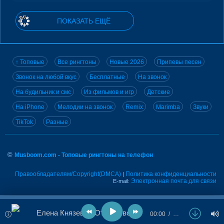
ПОКАЗАТЬ ЕЩЁ
↑ Топовые
Все рингтоны
Новые 2026
Припевы песен
Звонок на любой вкус
Бесплатные
На звонок
На будильник и смс
Из фильмов и игр
Детские
На iPhone
Мелодии на звонок
Remix
Marimba
Звуки
TikTok
Разные
©
Musboom.com - Топовые рингтоны на телефон
Правообладателям/Copyright(DMCA)
Политика конфиденциальности
|
Электронная почта для связи
E-mail:
Елена Князева - Отдай свое сердце
00:00
…