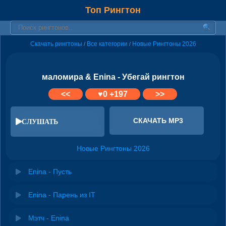
Топ Рингтон
Скачать рингтоны
Все категории
Новые Рингтоны 2026
/
/
маломира & Enina - Убегай рингтон
<<
♥
0
+197
>>
СКАЧАТЬ MP3
СЛУШАТЬ
Новые Рингтоны 2026
Enina - Пусть
Enina - Парень из IT
Мэтч - Enina