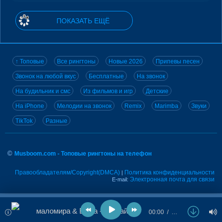
ПОКАЗАТЬ ЕЩЁ
↑ Топовые
Все рингтоны
Новые 2026
Припевы песен
Звонок на любой вкус
Бесплатные
На звонок
На будильник и смс
Из фильмов и игр
Детские
На iPhone
Мелодии на звонок
Remix
Marimba
Звуки
TikTok
Разные
©
Musboom.com - Топовые рингтоны на телефон
Правообладателям/Copyright(DMCA)
Политика конфиденциальности
|
Электронная почта для связи
E-mail:
маломира & Enina - Убегай
00:00
…