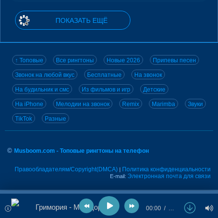
ПОКАЗАТЬ ЕЩЁ
↑ Топовые
Все рингтоны
Новые 2026
Припевы песен
Звонок на любой вкус
Бесплатные
На звонок
На будильник и смс
Из фильмов и игр
Детские
На iPhone
Мелодии на звонок
Remix
Marimba
Звуки
TikTok
Разные
©
Musboom.com - Топовые рингтоны на телефон
Правообладателям/Copyright(DMCA)
Политика конфиденциальности
|
Электронная почта для связи
E-mail:
Гримория - Моя дорога
00:00
…